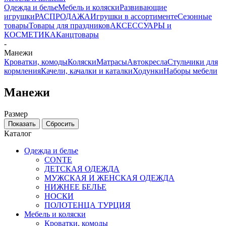
Одежда и белье
Мебель и коляски
Развивающие
игрушки
РАСПРОДАЖА
Игрушки в ассортименте
Сезонные
товары
Товары для праздников
АКСЕССУАРЫ и
КОСМЕТИКА
Канцтовары
-
Манежи
Кроватки, комоды
Коляски
Матрасы
Автокресла
Стульчики для
кормления
Качели, качалки и каталки
Ходунки
Наборы мебели
Манежи
Размер
Каталог
Одежда и белье
CONTE
ДЕТСКАЯ ОДЕЖДА
МУЖСКАЯ И ЖЕНСКАЯ ОДЕЖДА
НИЖНЕЕ БЕЛЬЕ
НОСКИ
ПОЛОТЕНЦА ТУРЦИЯ
Мебель и коляски
Кроватки, комоды