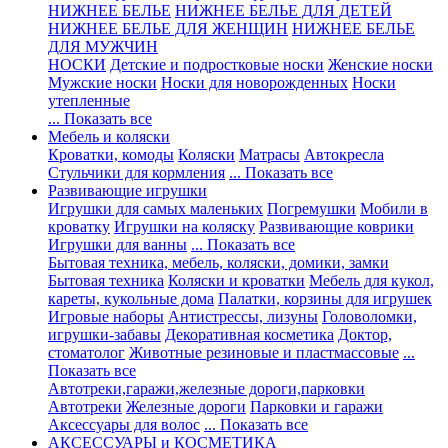
НИЖНЕЕ БЕЛЬЕ
НИЖНЕЕ БЕЛЬЕ ДЛЯ ДЕТЕЙ
НИЖНЕЕ БЕЛЬЕ ДЛЯ ЖЕНЩИН
НИЖНЕЕ БЕЛЬЕ
ДЛЯ МУЖЧИН
НОСКИ
Детские и подростковые носки
Женские носки
Мужские носки
Носки для новорожденных
Носки
утепленные
... Показать все
Мебель и коляски
Кроватки, комоды
Коляски
Матрасы
Автокресла
Стульчики для кормления
... Показать все
Развивающие игрушки
Игрушки для самых маленьких
Погремушки
Мобили в
кроватку
Игрушки на коляску
Развивающие коврики
Игрушки для ванны
... Показать все
Бытовая техника, мебель, коляски, домики, замки
Бытовая техника
Коляски и кроватки
Мебель для кукол,
кареты, кукольные дома
Палатки, корзины для игрушек
Игровые наборы
Антистрессы, лизуны
Головоломки,
игрушки-забавы
Декоративная косметика
Доктор,
стоматолог
Животные резиновые и пластмассовые
...
Показать все
Автотреки,гаражи,железные дороги,парковки
Автотреки
Железные дороги
Парковки и гаражи
Аксессуары для волос
... Показать все
АКСЕССУАРЫ и КОСМЕТИКА