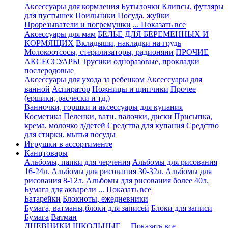
Аксессуары для кормления
Бутылочки
Клипсы, футляры
для пустышек
Поильники
Посуда, жуйки
Прорезыватели и погремушки
... Показать все
Аксессуары для мам
БЕЛЬЕ ДЛЯ БЕРЕМЕННЫХ И
КОРМЯЩИХ
Вкладыши, накладки на грудь
Молокоотсосы, стерилизаторы, радионяни
ПРОЧИЕ
АКСЕССУАРЫ
Трусики одноразовые, прокладки
послеродовые
Аксессуары для ухода за ребенком
Аксессуары для
ванной
Аспиратор
Ножницы и щипчики
Прочее
(ершики, расчески и тд.)
Ванночки, горшки и аксессуары для купания
Косметика
Пеленки, ватн. палочки, диски
Присыпка,
крема, молочко д/детей
Средства для купания
Средство
для стирки, мытья посуды
Игрушки в ассортименте
Канцтовары
Альбомы, папки для черчения
Альбомы для рисования
16-24л.
Альбомы для рисования 30-32л.
Альбомы для
рисования 8-12л.
Альбомы для рисования более 40л.
Бумага для акварели
... Показать все
Батарейки
Блокноты, ежедневники
Бумага, ватманы,блоки для записей
Блоки для записи
Бумага
Ватман
ДНЕВНИКИ ШКОЛЬНЫЕ
... Показать все