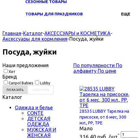
СЕЗОННЫЕ ТОВАРЫ
ТОВАРЫ ДЛЯ ПРАЗДНИКОВ
ЕЩЕ
Главная
-
Каталог
-
АКСЕССУАРЫ и КОСМЕТИКА
-
Аксессуары для кормления
-
Посуда, жуйки
Посуда, жуйки
Наши предложения
По популярности
По
алфавиту
По цене
Хит
Бренд
Canpol Babies
Lubby
Каталог
Одежда и белье
28535 LUBBY Тарелка на
CONTE
присоске, от 6 мес, 300
ДЕТСКАЯ
мл., РР, ТРЕ
ОДЕЖДА
Мало
МУЖСКАЯ И
-
ЖЕНСКАЯ
316.40 руб. /шт