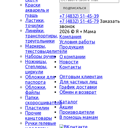
Краски
акварель и
гуашь
+7 (4832) 51-45-39
Ластики,
+7 (4832) 51-45-79
Заказать
точилки
звонок
Линейки,
2026 © Я + Мама
транспортиры,
Компания
треугольники
Условия работы
Маркеры,
Продукция
текстовыделители
Наборы ручек
О компании
Ножницы,
Новости
Степлеры,
Контакты
циркули
Оптовым клиентам
Обложки для
Для частных лиц
паспорта
График доставки
Обложки,
Обмен и возврат
файлы
Папки,
Каталог
скоросшиватели
Акции
Пластилин
Производители
Прочие
В помощь мамам
канцтовары
Ручки гелевые