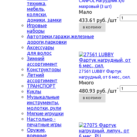
CANPOL Нагрудник х/б
техника,
махровый (3 шт)
мебель,
Мало
коляски,
-
домики, замки
433.61 руб. /шт
Игровые
В КОРЗИНУ
наборы
Автотреки,гаражи,железные
дороги,парковки
Аксессуары
для волос
Зимний
ассортимент
Конструкторы
27561 LUBBY Фартук
Летний
нагрудный, от 6 мес., сил.
ассортимент
Много
ТРАНСПОРТ
-
480.93 руб. /шт
Куклы
Музыкальные
В КОРЗИНУ
инструменты,
молотки, рули
Мягкие игрушки
Настольно -
печатные игры
Оружие,
военные