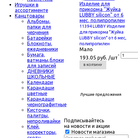
Игрушки в
ассортименте
Канцтовары
Альбомы,
11394 LUBBY Изделие
папки для
черчения
для прикорма "Жуйка
Батарейки
LUBBY silicon" от 6 мес,
Блокноты,
полипропилен
ежедневники
Мало
Бумага,
-
193.05 руб. /шт
ватманы,блоки
для записей
В КОРЗИНУ
ДНЕВНИКИ
ШКОЛЬНЫЕ
Календари
Карандаши
цветные
Лучшие предложения
Карандаши
чернографитные
Кисточки,
палитры,
Подписывайтесь
непроливайки
на новости и акции
Клей,
Новости магазина
корректоры,
скотч