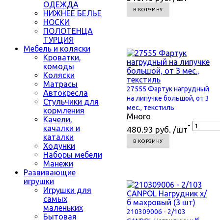
ОДЕЖДА
В КОРЗИНУ
НИЖНЕЕ БЕЛЬЕ
НОСКИ
ПОЛОТЕНЦА
ТУРЦИЯ
Мебель и коляски
Кроватки,
комоды
Коляски
Матрасы
27555 Фартук нагрудный
Автокресла
на липучке большой, от 3
Стульчики для
мес., текстиль
кормления
Много
Качели,
-
качалки и
480.93 руб. /шт
каталки
В КОРЗИНУ
Ходунки
Наборы мебели
Манежи
Развивающие
игрушки
Игрушки для
самых
маленьких
210309006 - 2/103
Бытовая