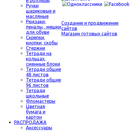
и роллеры
Ручки
шариковые и
масляные
Рюкзаки,
Создание и продвижение
пеналы , мешки
сайтов
для обуви
Магазин готовых сайтов
Скрепки,
кнопки, скобы
Стержни
Тетради на
кольцах,
сменные блоки
Тетради общие
48 листов
Тетради общие
96 листов
Тетради
школьные
Фломастеры
Цветная
бумага и
картон
РАСПРОДАЖА
Аксессуары