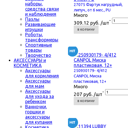
наборы,
27075 Фартук нагрудный,
средства связи
липуч., от 6 мес., PU
и наблюдения
Много
Пазлы
-
309.12 руб. /шт
Развивающие
игрушки
В КОРЗИНУ
Роботы,
трансформеры
Спортивные
товары
Творчество
АКСЕССУАРЫ и
КОСМЕТИКА
Аксессуары
250930179- 4/412
для кормления
CANPOL Миска
Аксессуары
пластиковая, 12+
для мам
Много
Аксессуары
-
207 руб. /шт
для ухода за
ребенком
В КОРЗИНУ
Ванночки,
горшки и
аксессуары
для купания
Косметика