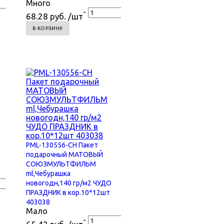
+
Много
-
+
68.28 руб. /шт
В КОРЗИНУ
PML-130556-CH Пакет
подарочный МАТОВЫЙ
СОЮЗМУЛЬТФИЛЬМ
ml,Чебурашка
+
новогодн,140 гр/м2 ЧУДО
ПРАЗДНИК в кор.10*12шт
403038
Мало
-
+