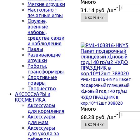
Много
Мягкие игрушки
-
Настольно -
31.14 руб. /шт
печатные игры
В КОРЗИНУ
Оружие,
военные
наборы,
средства связи
и наблюдения
Пазлы
Развивающие
игрушки
Роботы,
трансформеры
Спортивные
PML-103816-HNY5 Пакет
товары
подарочный глянцевый
Творчество
xl,новый год,140 гр/м2
АКСЕССУАРЫ и
ЧУДО ПРАЗДНИК в
КОСМЕТИКА
кор.10*12шт 388020
Аксессуары
Много
для кормления
-
Аксессуары
68.28 руб. /шт
для мам
В КОРЗИНУ
Аксессуары
для ухода за
ребенком