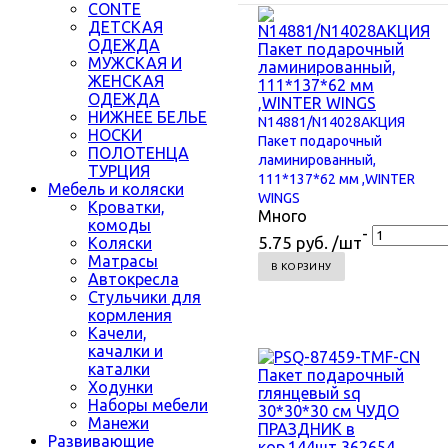
CONTE
ДЕТСКАЯ
ОДЕЖДА
МУЖСКАЯ И
ЖЕНСКАЯ
ОДЕЖДА
НИЖНЕЕ БЕЛЬЕ
N14881/N14028АКЦИЯ
НОСКИ
Пакет подарочный
ПОЛОТЕНЦА
ламинированный,
ТУРЦИЯ
111*137*62 мм ,WINTER
Мебель и коляски
WINGS
Кроватки,
Много
комоды
-
5.75 руб. /шт
Коляски
Матрасы
В КОРЗИНУ
Автокресла
Стульчики для
кормления
Качели,
качалки и
каталки
Ходунки
Наборы мебели
Манежи
Развивающие