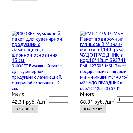
94038FE Бумажный пакет
PML-127507-MSH Пакет
для сувенирной
подарочный глянцевый
продукции с ламинацией,
Ми-ми-мишки ml,140 гр/
с шириной основания 15
м2 ЧУДО ПРАЗДНИК в
cм.
кор.10*12шт 395741
Мало
Много
+
-
+
-
42.31 руб. /шт
68.01 руб. /шт
В КОРЗИНУ
В КОРЗИНУ