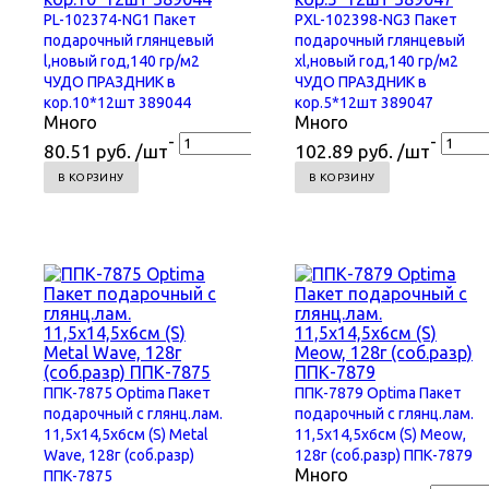
PL-102374-NG1 Пакет
PXL-102398-NG3 Пакет
подарочный глянцевый
подарочный глянцевый
l,новый год,140 гр/м2
xl,новый год,140 гр/м2
ЧУДО ПРАЗДНИК в
ЧУДО ПРАЗДНИК в
кор.10*12шт 389044
кор.5*12шт 389047
Много
Много
-
+
+
-
80.51 руб. /шт
102.89 руб. /шт
В КОРЗИНУ
В КОРЗИНУ
ППК-7875 Optima Пакет
ППК-7879 Optima Пакет
подарочный с глянц.лам.
подарочный с глянц.лам.
11,5x14,5x6см (S) Metal
11,5x14,5x6см (S) Meow,
Wave, 128г (соб.разр)
128г (соб.разр) ППК-7879
Много
ППК-7875