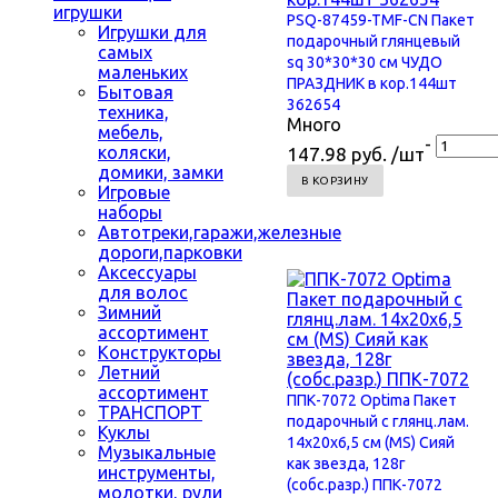
игрушки
PSQ-87459-TMF-CN Пакет
Игрушки для
подарочный глянцевый
самых
sq 30*30*30 см ЧУДО
маленьких
ПРАЗДНИК в кор.144шт
Бытовая
362654
техника,
Много
мебель,
-
коляски,
147.98 руб. /шт
домики, замки
В КОРЗИНУ
Игровые
наборы
Автотреки,гаражи,железные
дороги,парковки
Аксессуары
для волос
Зимний
ассортимент
Конструкторы
Летний
ассортимент
ППК-7072 Optima Пакет
ТРАНСПОРТ
подарочный с глянц.лам.
Куклы
14x20x6,5 см (МS) Сияй
Музыкальные
как звезда, 128г
инструменты,
(собс.разр.) ППК-7072
молотки, рули