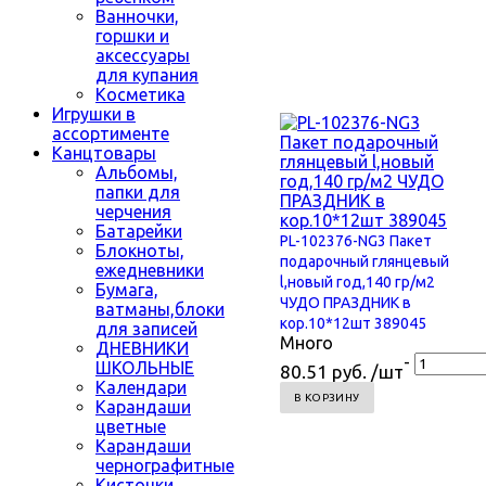
Ванночки,
горшки и
аксессуары
для купания
Косметика
Игрушки в
ассортименте
Канцтовары
Альбомы,
папки для
черчения
Батарейки
PL-102376-NG3 Пакет
Блокноты,
подарочный глянцевый
ежедневники
l,новый год,140 гр/м2
Бумага,
ЧУДО ПРАЗДНИК в
ватманы,блоки
кор.10*12шт 389045
для записей
Много
ДНЕВНИКИ
-
ШКОЛЬНЫЕ
80.51 руб. /шт
Календари
В КОРЗИНУ
Карандаши
цветные
Карандаши
чернографитные
Кисточки,