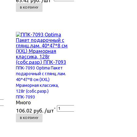
65.42 руб. /шт
В КОРЗИНУ
ППК-7093 Optima Пакет
подарочный с глянц.лам.
40*47*8 см (XXL)
Мраморная классика,
128г (собс.разр.)
ППК-7093
+
Много
-
+
106.02 руб. /шт
В КОРЗИНУ