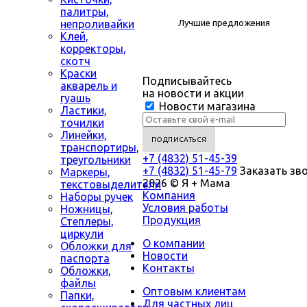
палитры,
непроливайки
Лучшие предложения
Клей,
корректоры,
скотч
Краски
Подписывайтесь
акварель и
на новости и акции
гуашь
Новости магазина
Ластики,
точилки
Линейки,
транспортиры,
+7 (4832) 51-45-39
треугольники
+7 (4832) 51-45-79
Заказать зв
Маркеры,
2026 © Я + Мама
текстовыделители
Компания
Наборы ручек
Условия работы
Ножницы,
Продукция
Степлеры,
циркули
О компании
Обложки для
Новости
паспорта
Контакты
Обложки,
файлы
Оптовым клиентам
Папки,
Для частных лиц