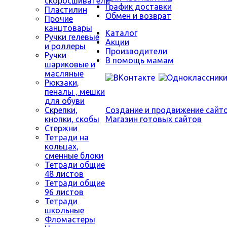
скоросшиватели
График доставки
Пластилин
Обмен и возврат
Прочие
канцтовары
Каталог
Ручки гелевые
Акции
и роллеры
Производители
Ручки
В помощь мамам
шариковые и
масляные
Рюкзаки,
пеналы , мешки
для обуви
Скрепки,
Создание и продвижение сайт
кнопки, скобы
Магазин готовых сайтов
Стержни
Тетради на
кольцах,
сменные блоки
Тетради общие
48 листов
Тетради общие
96 листов
Тетради
школьные
Фломастеры