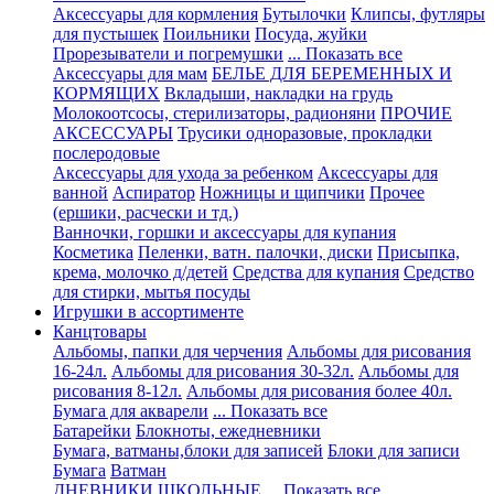
Аксессуары для кормления
Бутылочки
Клипсы, футляры
для пустышек
Поильники
Посуда, жуйки
Прорезыватели и погремушки
... Показать все
Аксессуары для мам
БЕЛЬЕ ДЛЯ БЕРЕМЕННЫХ И
КОРМЯЩИХ
Вкладыши, накладки на грудь
Молокоотсосы, стерилизаторы, радионяни
ПРОЧИЕ
АКСЕССУАРЫ
Трусики одноразовые, прокладки
послеродовые
Аксессуары для ухода за ребенком
Аксессуары для
ванной
Аспиратор
Ножницы и щипчики
Прочее
(ершики, расчески и тд.)
Ванночки, горшки и аксессуары для купания
Косметика
Пеленки, ватн. палочки, диски
Присыпка,
крема, молочко д/детей
Средства для купания
Средство
для стирки, мытья посуды
Игрушки в ассортименте
Канцтовары
Альбомы, папки для черчения
Альбомы для рисования
16-24л.
Альбомы для рисования 30-32л.
Альбомы для
рисования 8-12л.
Альбомы для рисования более 40л.
Бумага для акварели
... Показать все
Батарейки
Блокноты, ежедневники
Бумага, ватманы,блоки для записей
Блоки для записи
Бумага
Ватман
ДНЕВНИКИ ШКОЛЬНЫЕ
... Показать все