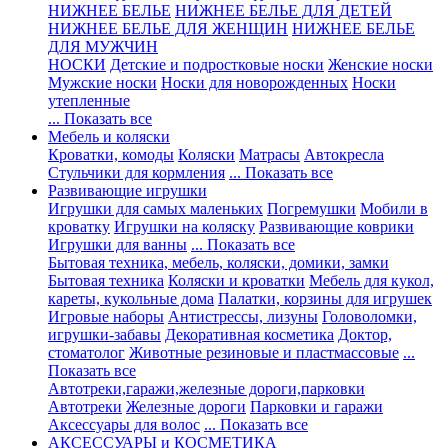
НИЖНЕЕ БЕЛЬЕ
НИЖНЕЕ БЕЛЬЕ ДЛЯ ДЕТЕЙ
НИЖНЕЕ БЕЛЬЕ ДЛЯ ЖЕНЩИН
НИЖНЕЕ БЕЛЬЕ
ДЛЯ МУЖЧИН
НОСКИ
Детские и подростковые носки
Женские носки
Мужские носки
Носки для новорожденных
Носки
утепленные
... Показать все
Мебель и коляски
Кроватки, комоды
Коляски
Матрасы
Автокресла
Стульчики для кормления
... Показать все
Развивающие игрушки
Игрушки для самых маленьких
Погремушки
Мобили в
кроватку
Игрушки на коляску
Развивающие коврики
Игрушки для ванны
... Показать все
Бытовая техника, мебель, коляски, домики, замки
Бытовая техника
Коляски и кроватки
Мебель для кукол,
кареты, кукольные дома
Палатки, корзины для игрушек
Игровые наборы
Антистрессы, лизуны
Головоломки,
игрушки-забавы
Декоративная косметика
Доктор,
стоматолог
Животные резиновые и пластмассовые
...
Показать все
Автотреки,гаражи,железные дороги,парковки
Автотреки
Железные дороги
Парковки и гаражи
Аксессуары для волос
... Показать все
АКСЕССУАРЫ и КОСМЕТИКА