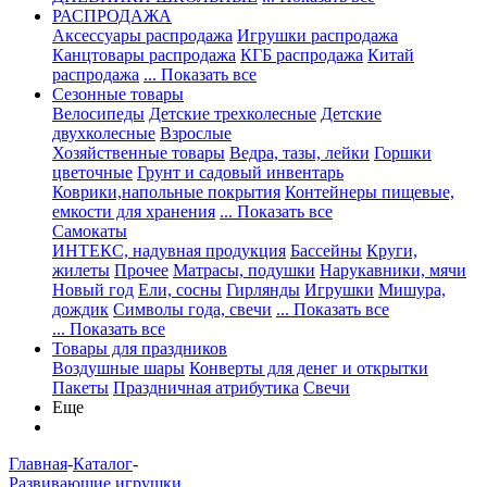
РАСПРОДАЖА
Аксессуары распродажа
Игрушки распродажа
Канцтовары распродажа
КГБ распродажа
Китай
распродажа
... Показать все
Сезонные товары
Велосипеды
Детские трехколесные
Детские
двухколесные
Взрослые
Хозяйственные товары
Ведра, тазы, лейки
Горшки
цветочные
Грунт и садовый инвентарь
Коврики,напольные покрытия
Контейнеры пищевые,
емкости для хранения
... Показать все
Самокаты
ИНТЕКС, надувная продукция
Бассейны
Круги,
жилеты
Прочее
Матрасы, подушки
Нарукавники, мячи
Новый год
Ели, сосны
Гирлянды
Игрушки
Мишура,
дождик
Символы года, свечи
... Показать все
... Показать все
Товары для праздников
Воздушные шары
Конверты для денег и открытки
Пакеты
Праздничная атрибутика
Свечи
Еще
Главная
-
Каталог
-
Развивающие игрушки