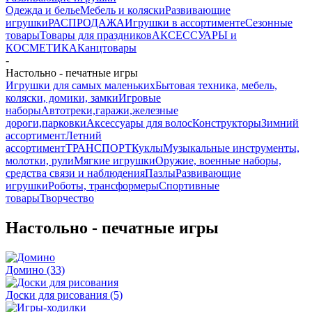
Одежда и белье
Мебель и коляски
Развивающие
игрушки
РАСПРОДАЖА
Игрушки в ассортименте
Сезонные
товары
Товары для праздников
АКСЕССУАРЫ и
КОСМЕТИКА
Канцтовары
-
Настольно - печатные игры
Игрушки для самых маленьких
Бытовая техника, мебель,
коляски, домики, замки
Игровые
наборы
Автотреки,гаражи,железные
дороги,парковки
Аксессуары для волос
Конструкторы
Зимний
ассортимент
Летний
ассортимент
ТРАНСПОРТ
Куклы
Музыкальные инструменты,
молотки, рули
Мягкие игрушки
Оружие, военные наборы,
средства связи и наблюдения
Пазлы
Развивающие
игрушки
Роботы, трансформеры
Спортивные
товары
Творчество
Настольно - печатные игры
Домино
(33)
Доски для рисования
(5)