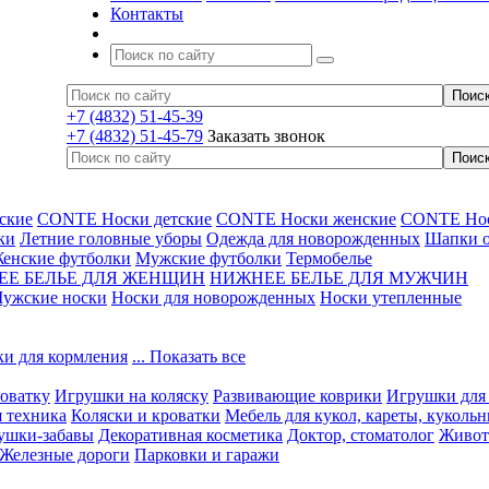
Контакты
+7 (4832) 51-45-39
+7 (4832) 51-45-79
Заказать звонок
ские
CONTE Носки детские
CONTE Носки женские
CONTE Нос
ки
Летние головные уборы
Одежда для новорожденных
Шапки о
енские футболки
Мужские футболки
Термобелье
ЕЕ БЕЛЬЕ ДЛЯ ЖЕНЩИН
НИЖНЕЕ БЕЛЬЕ ДЛЯ МУЖЧИН
ужские носки
Носки для новорожденных
Носки утепленные
ки для кормления
... Показать все
оватку
Игрушки на коляску
Развивающие коврики
Игрушки для
 техника
Коляски и кроватки
Мебель для кукол, кареты, куколь
ушки-забавы
Декоративная косметика
Доктор, стоматолог
Живот
Железные дороги
Парковки и гаражи