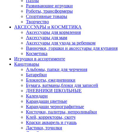
Пазлы
Развивающие игрушки
Роботы, трансформеры
Спортивные товары
Творчество
АКСЕССУАРЫ и КОСМЕТИКА
Аксессуары для кормления
Аксессуары для мам
Аксессуары для ухода за ребенком
Ванночки, горшки и аксессуары для купания
Косметика
Игрушки в ассортименте
Канцтовары
Альбомы, папки для черчения
Батарейки
Блокноты, ежедневники
Бумага, ватманы,блоки для записей
ДНЕВНИКИ ШКОЛЬНЫЕ
Календари
Карандаши цветные
Карандаши чернографитные
Кисточки, палитры, непроливайки
Клей, корректоры, скотч
Краски акварель и гуашь
Ластики, точилки