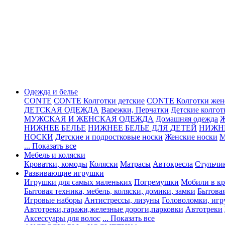
Одежда и белье
CONTE
CONTE Колготки детские
CONTE Колготки жен
ДЕТСКАЯ ОДЕЖДА
Варежки, Перчатки
Детские колгот
МУЖСКАЯ И ЖЕНСКАЯ ОДЕЖДА
Домашняя одежда
Ж
НИЖНЕЕ БЕЛЬЕ
НИЖНЕЕ БЕЛЬЕ ДЛЯ ДЕТЕЙ
НИЖН
НОСКИ
Детские и подростковые носки
Женские носки
М
... Показать все
Мебель и коляски
Кроватки, комоды
Коляски
Матрасы
Автокресла
Стульчи
Развивающие игрушки
Игрушки для самых маленьких
Погремушки
Мобили в кр
Бытовая техника, мебель, коляски, домики, замки
Бытовая
Игровые наборы
Антистрессы, лизуны
Головоломки, игр
Автотреки,гаражи,железные дороги,парковки
Автотреки
Аксессуары для волос
... Показать все