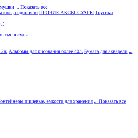
емушки
... Показать все
аторы, радионяни
ПРОЧИЕ АКСЕССУАРЫ
Трусики
.)
 мытья посуды
12л.
Альбомы для рисования более 40л.
Бумага для акварели
...
онтейнеры пищевые, емкости для хранения
... Показать все