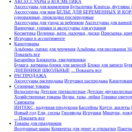
АКСЕССУАРЫ и КОСМЕТИКА
Аксессуары для кормления
Бутылочки
Клипсы, футляры 
Аксессуары для мам
БЕЛЬЕ ДЛЯ БЕРЕМЕННЫХ И К
одноразовые, прокладки послеродовые
Аксессуары для ухода за ребенком
Аксессуары для ванно
Ванночки, горшки и аксессуары для купания
Косметика
Пеленки, ватн. палочки, диски
Присыпка, крем
Игрушки в ассортименте
Канцтовары
Альбомы, папки для черчения
Альбомы для рисования 16
Показать все
Батарейки
Блокноты, ежедневники
Бумага, ватманы,блоки для записей
Блоки для записи
Бум
ДНЕВНИКИ ШКОЛЬНЫЕ
... Показать все
РАСПРОДАЖА
Аксессуары распродажа
Игрушки распродажа
Канцтовар
Сезонные товары
Велосипеды
Детские трехколесные
Детские двухколесны
Хозяйственные товары
Ведра, тазы, лейки
Горшки цвето
Самокаты
ИНТЕКС, надувная продукция
Бассейны
Круги, жилеты
Новый год
Ели, сосны
Гирлянды
Игрушки
Мишура, дож
... Показать все
Товары для праздников
Воздушные шары
Конверты для денег и открытки
Пакет