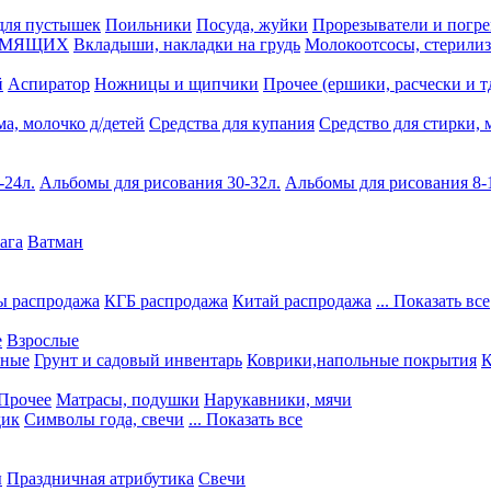
для пустышек
Поильники
Посуда, жуйки
Прорезыватели и погр
ОРМЯЩИХ
Вкладыши, накладки на грудь
Молокоотсосы, стерилиз
й
Аспиратор
Ножницы и щипчики
Прочее (ершики, расчески и тд
а, молочко д/детей
Средства для купания
Средство для стирки,
-24л.
Альбомы для рисования 30-32л.
Альбомы для рисования 8-
ага
Ватман
ы распродажа
КГБ распродажа
Китай распродажа
... Показать все
е
Взрослые
чные
Грунт и садовый инвентарь
Коврики,напольные покрытия
К
Прочее
Матрасы, подушки
Нарукавники, мячи
дик
Символы года, свечи
... Показать все
ы
Праздничная атрибутика
Свечи