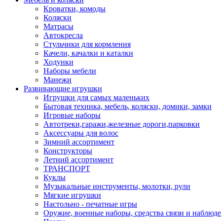
Кроватки, комоды
Коляски
Матрасы
Автокресла
Стульчики для кормления
Качели, качалки и каталки
Ходунки
Наборы мебели
Манежи
Развивающие игрушки
Игрушки для самых маленьких
Бытовая техника, мебель, коляски, домики, замки
Игровые наборы
Автотреки,гаражи,железные дороги,парковки
Аксессуары для волос
Зимний ассортимент
Конструкторы
Летний ассортимент
ТРАНСПОРТ
Куклы
Музыкальные инструменты, молотки, рули
Мягкие игрушки
Настольно - печатные игры
Оружие, военные наборы, средства связи и наблюд