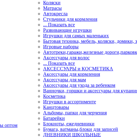
Коляски
Матрасы
Автокресла
Стульчики для кормления
... Показать все
Развивающие игрушки
Игрушки для самых маленьких
Бытовая техника, мебель, коляски, домики, 
Игровые наборы
Автотреки,гаражи,железные дороги,парков
Аксессуары для волос
... Показать все
АКСЕССУАРЫ и КОСМЕТИКА
Аксессуары для кормления
Аксессуары для мам
Аксессуары для ухода за ребенком
Ванночки, горшки и аксессуары для купани
Косметика
Игрушки в ассортименте
Канцтовары
Альбомы, папки для черчения
Батарейки
Блокноты, ежедневники
Бумага, ватманы,блоки для записей
ДНЕВНИКИ ШКОЛЬНЫЕ