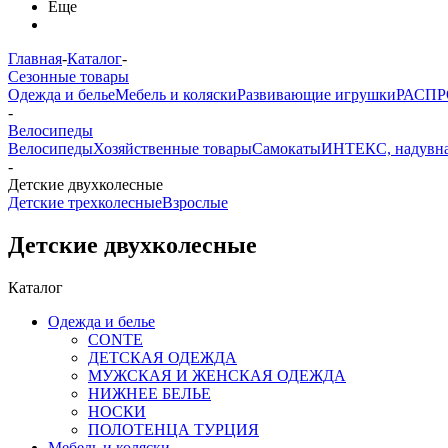
Еще
Главная
-
Каталог
-
Сезонные товары
Одежда и белье
Мебель и коляски
Развивающие игрушки
РАСП
-
Велосипеды
Велосипеды
Хозяйственные товары
Самокаты
ИНТЕКС, надувна
-
Детские двухколесные
Детские трехколесные
Взрослые
Детские двухколесные
Каталог
Одежда и белье
CONTE
ДЕТСКАЯ ОДЕЖДА
МУЖСКАЯ И ЖЕНСКАЯ ОДЕЖДА
НИЖНЕЕ БЕЛЬЕ
НОСКИ
ПОЛОТЕНЦА ТУРЦИЯ
Мебель и коляски