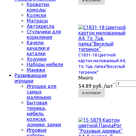
В КОРЗИНУ
Кроватки,
комоды
Коляски
Матрасы
Автокресла
Стульчики для
кормления
Качели,
качалки и
каталки
С1831-18 Цветной
Ходунки
картон мелованный А4,
Наборы мебели
7л. 7цв. папка"Веселый
Манежи
тигренок"
Развивающие
Много
игрушки
-
54.89 руб. /шт
Игрушки для
самых
В КОРЗИНУ
маленьких
Бытовая
техника,
мебель,
коляски,
домики, замки
Игровые
наборы