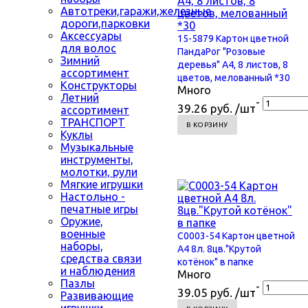
Автотреки,гаражи,железные
дороги,парковки
Аксессуары
15-5879 Картон цветной
для волос
ПандаРог "Розовые
Зимний
деревья" А4, 8 листов, 8
ассортимент
цветов, мелованный *30
Конструкторы
Много
Летний
-
39.26 руб. /шт
ассортимент
ТРАНСПОРТ
В КОРЗИНУ
Куклы
Музыкальные
инструменты,
молотки, рули
Мягкие игрушки
Настольно -
печатные игры
Оружие,
военные
С0003-54 Картон цветной
наборы,
А4 8л. 8цв."Крутой
средства связи
котёнок" в папке
и наблюдения
Много
Пазлы
-
39.05 руб. /шт
Развивающие
игрушки