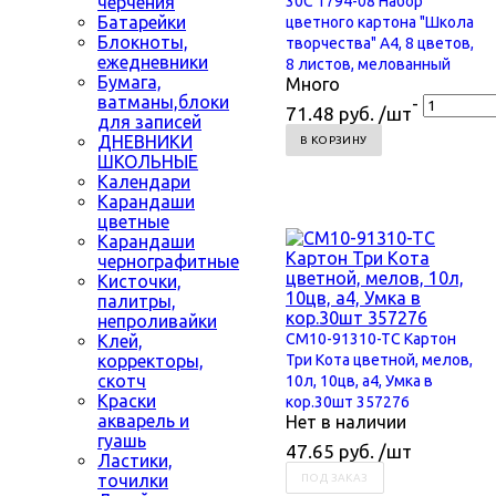
черчения
30С 1794-08 Набор
Батарейки
цветного картона "Школа
Блокноты,
творчества" А4, 8 цветов,
ежедневники
8 листов, мелованный
Бумага,
Много
ватманы,блоки
-
71.48 руб. /шт
для записей
ДНЕВНИКИ
В КОРЗИНУ
ШКОЛЬНЫЕ
Календари
Карандаши
цветные
Карандаши
чернографитные
Кисточки,
палитры,
непроливайки
CM10-91310-TC Картон
Клей,
корректоры,
Три Кота цветной, мелов,
скотч
10л, 10цв, а4, Умка в
Краски
кор.30шт 357276
акварель и
Нет в наличии
гуашь
47.65 руб. /шт
Ластики,
точилки
ПОД ЗАКАЗ