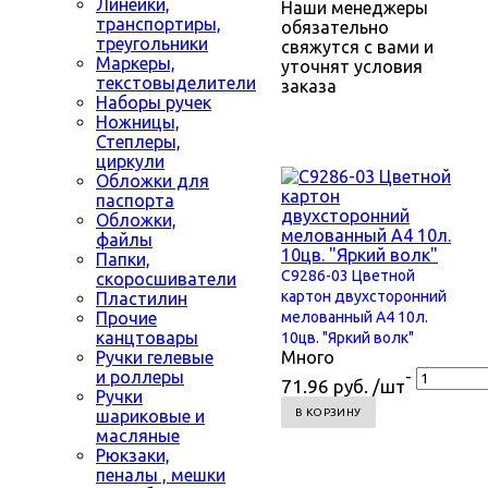
Линейки,
Наши менеджеры
транспортиры,
обязательно
треугольники
свяжутся с вами и
Маркеры,
уточнят условия
текстовыделители
заказа
Наборы ручек
Ножницы,
Степлеры,
циркули
Обложки для
паспорта
Обложки,
файлы
Папки,
С9286-03 Цветной
скоросшиватели
картон двухсторонний
Пластилин
Прочие
мелованный А4 10л.
канцтовары
10цв. "Яркий волк"
Ручки гелевые
Много
и роллеры
-
71.96 руб. /шт
Ручки
шариковые и
В КОРЗИНУ
масляные
Рюкзаки,
пеналы , мешки