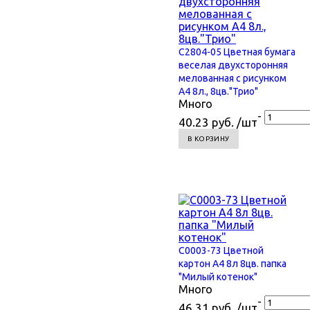
С2804-05 Цветная бумага
веселая двухсторонняя
мелованная с рисунком
А4 8л., 8цв."Трио"
Много
-
40.23 руб. /шт
В КОРЗИНУ
С0003-73 Цветной
картон А4 8л 8цв. папка
"Милый котенок"
Много
-
46.31 руб. /шт