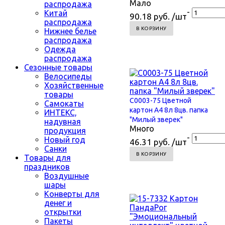
Мало
распродажа
-
Китай
90.18 руб. /шт
распродажа
В КОРЗИНУ
Нижнее белье
распродажа
Одежда
распродажа
Сезонные товары
Велосипеды
Хозяйственные
товары
С0003-75 Цветной
Самокаты
картон А4 8л 8цв. папка
ИНТЕКС,
"Милый зверек"
надувная
Много
продукция
-
Новый год
46.31 руб. /шт
Санки
В КОРЗИНУ
Товары для
праздников
Воздушные
шары
Конверты для
денег и
открытки
Пакеты