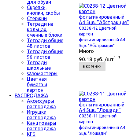
для обуви
Скрепки,
кнопки, скобы
Стержни
Тетради на
С0238-12 Цветной
кольцах,
картон
сменные блоки
фольгинированный А4
Тетради общие
48 листов
5цв. "Абстракция"
Много
Тетради общие
-
96 листов
90.18 руб. /шт
Тетради
В КОРЗИНУ
школьные
Фломастеры
Цветная
бумага и
картон
РАСПРОДАЖА
Аксессуары
распродажа
Игрушки
С0238-11 Цветной
распродажа
картон
Канцтовары
фольгинированный А4
распродажа
5цв. "Лошади"
КГБ