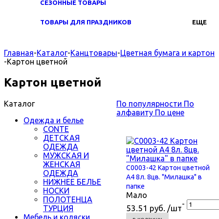
СЕЗОННЫЕ ТОВАРЫ
ТОВАРЫ ДЛЯ ПРАЗДНИКОВ
ЕЩЕ
Главная
-
Каталог
-
Канцтовары
-
Цветная бумага и картон
-
Картон цветной
Картон цветной
Каталог
По популярности
По
алфавиту
По цене
Одежда и белье
CONTE
ДЕТСКАЯ
ОДЕЖДА
МУЖСКАЯ И
ЖЕНСКАЯ
С0003-42 Картон цветной
ОДЕЖДА
А4 8л. 8цв. "Милашка" в
НИЖНЕЕ БЕЛЬЕ
папке
НОСКИ
Мало
ПОЛОТЕНЦА
-
53.51 руб. /шт
ТУРЦИЯ
Мебель и коляски