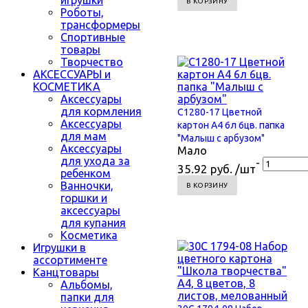
В КОРЗИНУ
Роботы,
трансформеры
Спортивные
товары
Творчество
АКСЕССУАРЫ и
КОСМЕТИКА
Аксессуары
для кормления
С1280-17 Цветной
Аксессуары
картон А4 6л 6цв. папка
для мам
"Малыш с арбузом"
Аксессуары
Мало
для ухода за
-
35.92 руб. /шт
ребенком
Ванночки,
В КОРЗИНУ
горшки и
аксессуары
для купания
Косметика
Игрушки в
ассортименте
Канцтовары
Альбомы,
папки для